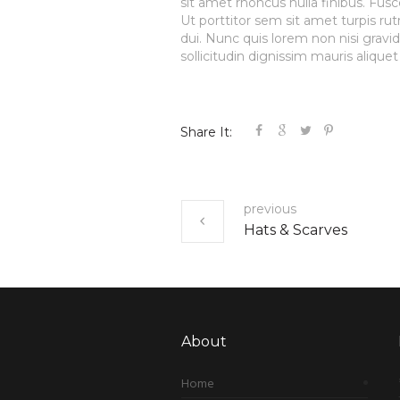
sit amet rhoncus nulla finibus. Fu
Ut porttitor sem sit amet turpis rut
dui. Nunc quis lorem non nisi gravi
sollicitudin dignissim mauris aliqu
Share It:
previous
Hats & Scarves
About
Home