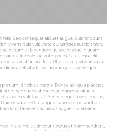
t felis. Sed consequat aliquet augue, quis tincidunt
h, viverra quis vulputate eu, ultricies suscipit nibh.
erat, dictum ut bibendum ut, scelerisque in quam.
csan ex. In molestie ante ipsum. Ut eu mi a elit
c, rhoncus vestibulum felis. Ut est lacus, bibendum ac
leo libero, sollicitudin vel finibus quis, scelerisque
 pretium id velit ut mattis. Donec ac ligula placerat,
 sit amet sem nec est molestie euismod vitae at
facilisis diam volutpat at. Aenean eget massa mattis,
 Duis sit amet elit ut augue consectetur faucibus.
cidunt. Praesent ac nisi ut augue malesuada
mod in sed mi. Ut tincidunt purus et enim hendrerit,