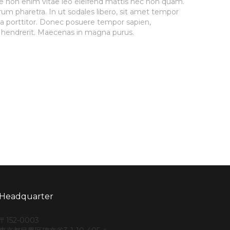
sce non enim vitae leo eleifend mattis nec non quam.
rum pharetra. In ut sodales libero, sit amet tempor
da porttitor. Donec posuere tempor sapien,
et hendrerit. Maecenas in magna purus.
Headquarter
〒152-0003