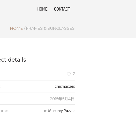
HOME
CONTACT
HOME
/
FRAMES & SUNGLASSES
ct details
7
cmsmasters
:
2015年5月4日
Masonry Puzzle
ries:
in