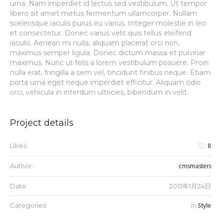
urna. Nam imperdiet id lectus sed vestibulum. Ut tempor
libero sit amet metus fermentum ullamcorper. Nullam
scelerisque iaculis purus eu varius. Integer molestie in leo
et consectetur. Donec varius velit quis tellus eleifend
iaculis. Aenean mi nulla, aliquam placerat orci non,
maximus semper ligula. Donec dictum massa et pulvinar
maximus. Nunc ut felis a lorem vestibulum posuere. Proin
nulla erat, fringilla a sem vel, tincidunt finibus neque. Etiam
porta urna eget neque imperdiet efficitur. Aliquam odio
orci, vehicula in interdum ultricies, bibendum in velit.
Project details
8
Likes:
cmsmasters
Author:
Date:
2015年1月24日
Style
Categories:
in